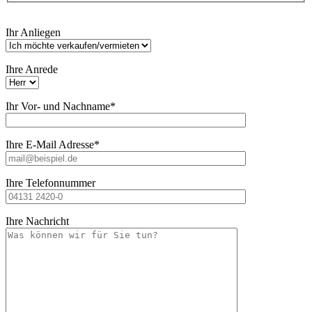
Bitte
Ihr Anliegen
lasse
dieses
Feld
Ihre Anrede
leer.
Ihr Vor- und Nachname*
Ihre E-Mail Adresse*
Ihre Telefonnummer
Ihre Nachricht