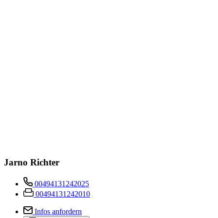
Jarno Richter
00494131242025
00494131242010
Infos anfordern