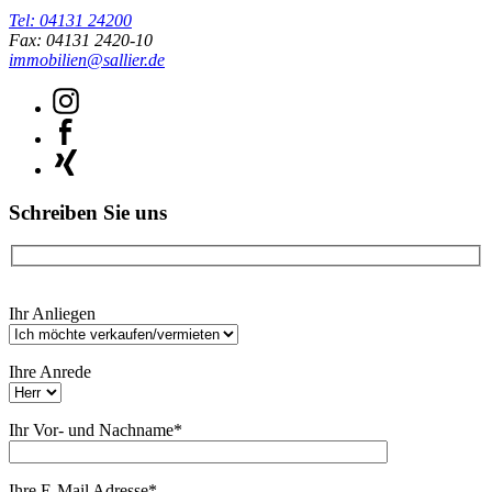
Tel: 04131 24200
Fax: 04131 2420-10
immobilien@sallier.de
Schreiben Sie uns
Bitte
Ihr Anliegen
lasse
dieses
Feld
Ihre Anrede
leer.
Ihr Vor- und Nachname*
Ihre E-Mail Adresse*