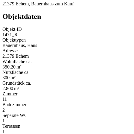
21379 Echem, Bauernhaus zum Kauf
Objektdaten
Objekt-ID
1471_R
Objekttypen
Bauernhaus, Haus
Adresse
21379 Echem
Wohnfläche ca.
350,20 m²
Nutzfläche ca.
300 m²
Grund­stück ca.
2.800 m²
Zimmer
11
Badezimmer
2
Separate WC
1
Terrassen
1