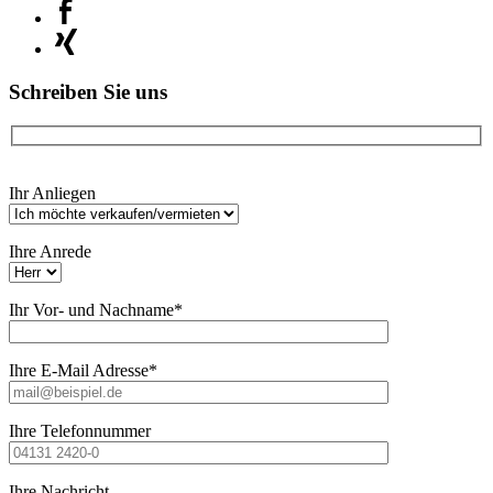
Schreiben Sie uns
Bitte
Ihr Anliegen
lasse
dieses
Feld
Ihre Anrede
leer.
Ihr Vor- und Nachname*
Ihre E-Mail Adresse*
Ihre Telefonnummer
Ihre Nachricht