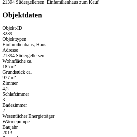
21394 Südergellersen, Einfamilienhaus zum Kauf
Objektdaten
Objekt-ID
3289
Objekttypen
Einfamilienhaus, Haus
Adresse
21394 Südergellersen
Wohnfläche ca.
185 m²
Grund­stück ca.
977 m²
Zimmer
4,5
Schlafzimmer
3
Badezimmer
2
Wesentlicher Energieträger
Wärmepumpe
Baujahr
2013